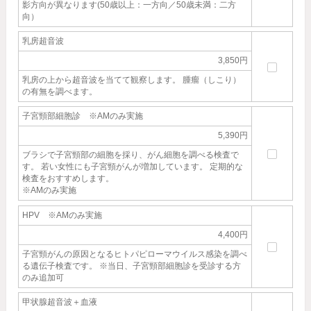
影方向が異なります(50歳以上：一方向／50歳未満：二方
向）
乳房超音波
3,850円
乳房の上から超音波を当てて観察します。 腫瘤（しこり）
の有無を調べます。
子宮頸部細胞診 ※AMのみ実施
5,390円
ブラシで子宮頸部の細胞を採り、がん細胞を調べる検査で
す。 若い女性にも子宮頸がんが増加しています。 定期的な
検査をおすすめします。
※AMのみ実施
HPV ※AMのみ実施
4,400円
子宮頸がんの原因となるヒトパピローマウイルス感染を調べ
る遺伝子検査です。 ※当日、子宮頸部細胞診を受診する方
のみ追加可
甲状腺超音波＋血液