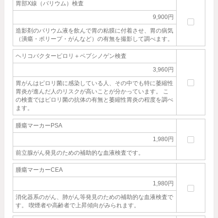
胃部X線（バリウム）検査
9,900円
造影剤のバリウム液を飲んで胃の粘膜に付着させ、胃の病気
（潰瘍・ポリープ・がんなど）の有無を撮影して調べます。
ヘリコバクターピロリ＋ペプシノゲン検査
3,960円
胃がんはピロリ菌に感染している人、その中でも特に萎縮性
胃炎が進んだ人のリスクが高いことが分かっています。 こ
の検査ではピロリ菌の抗体の有無と萎縮性胃炎の程度を調べ
ます。
腫瘍マーカーPSA
1,980円
前立腺がん発見のための補助的な血液検査です。
腫瘍マーカーCEA
1,980円
消化器系のがん、肺がん等発見のための補助的な血液検査で
す。 喫煙者や高齢者で上昇傾向がみられます。