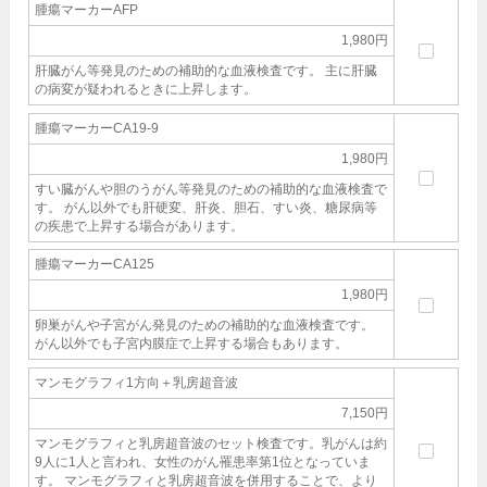
腫瘍マーカーAFP
1,980円
肝臓がん等発見のための補助的な血液検査です。 主に肝臓
の病変が疑われるときに上昇します。
腫瘍マーカーCA19-9
1,980円
すい臓がんや胆のうがん等発見のための補助的な血液検査で
す。 がん以外でも肝硬変、肝炎、胆石、すい炎、糖尿病等
の疾患で上昇する場合があります。
腫瘍マーカーCA125
1,980円
卵巣がんや子宮がん発見のための補助的な血液検査です。
がん以外でも子宮内膜症で上昇する場合もあります。
マンモグラフィ1方向＋乳房超音波
7,150円
マンモグラフィと乳房超音波のセット検査です。乳がんは約
9人に1人と言われ、女性のがん罹患率第1位となっていま
す。 マンモグラフィと乳房超音波を併用することで、より