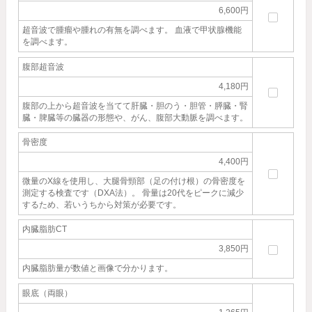
6,600円
超音波で腫瘤や腫れの有無を調べます。 血液で甲状腺機能
を調べます。
腹部超音波
4,180円
腹部の上から超音波を当てて肝臓・胆のう・胆管・膵臓・腎
臓・脾臓等の臓器の形態や、がん、腹部大動脈を調べます。
骨密度
4,400円
微量のX線を使用し、大腿骨頸部（足の付け根）の骨密度を
測定する検査です（DXA法）。 骨量は20代をピークに減少
するため、若いうちから対策が必要です。
内臓脂肪CT
3,850円
内臓脂肪量が数値と画像で分かります。
眼底（両眼）