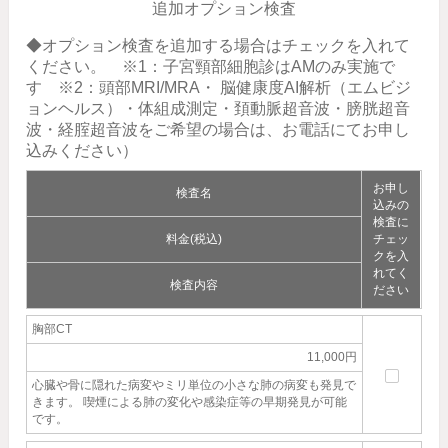
追加オプション検査
◆オプション検査を追加する場合はチェックを入れて
ください。 ※1：子宮頸部細胞診はAMのみ実施で
す ※2：頭部MRI/MRA・ 脳健康度AI解析（エムビジ
ョンヘルス）・体組成測定・頚動脈超音波・膀胱超音
波・経腟超音波をご希望の場合は、お電話にてお申し
込みください）
お申し
検査名
込みの
検査に
料金(税込)
チェッ
クを入
れてく
検査内容
ださい
胸部CT
11,000円
心臓や骨に隠れた病変やミリ単位の小さな肺の病変も発見で
きます。 喫煙による肺の変化や感染症等の早期発見が可能
です。