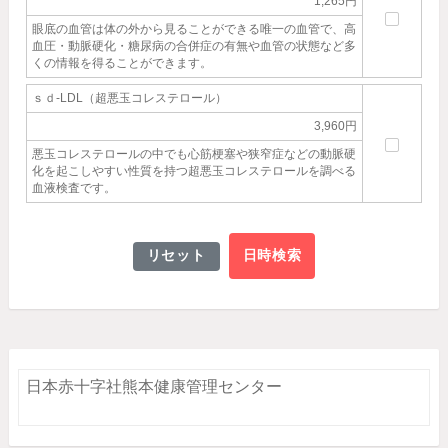
1,265円
眼底の血管は体の外から見ることができる唯一の血管で、高
血圧・動脈硬化・糖尿病の合併症の有無や血管の状態など多
くの情報を得ることができます。
ｓｄ-LDL（超悪玉コレステロール）
3,960円
悪玉コレステロールの中でも心筋梗塞や狭窄症などの動脈硬
化を起こしやすい性質を持つ超悪玉コレステロールを調べる
血液検査です。
リセット
日時検索
日本赤十字社熊本健康管理センター